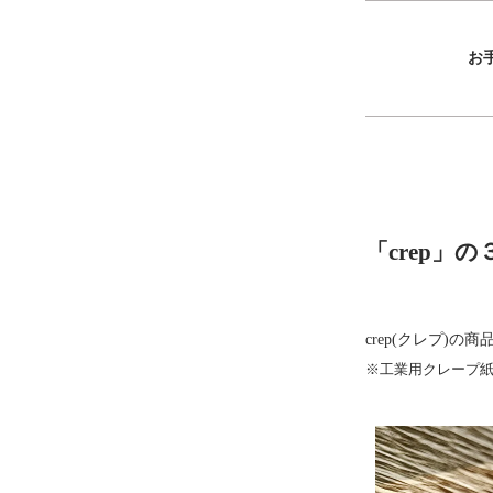
お
「crep」
crep(クレプ)
※工業用クレープ紙