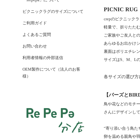
PICNIC RUG
ピクニックラグのサイズについて
crepのピクニッ
ご利用ガイド
軽量で、折りたた
よくあるご質問
ご家族やご友人との
あらゆるお出かけ
お問い合わせ
裏面はポリエチレ
利用者情報の外部送信
サイズはS、M、L
OEM製作について（法人のお客
様）
各サイズの選び方
【バーズとBIRD
鳥や花などのモチー
さんにデザインし
“寄り添い合う鳥た
卵を温める親鳥や羽