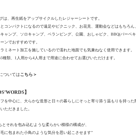
クラグは、再生紙をアップサイクルしたレジャーシートです。
むとコンパクトになるので遠足やピクニック、お花見、運動会などはもちろん
キャンプ、ソロキャンプ、ベランピング、公園、おしゃピク、BBQ(バーベキ
シーンでおすすめです。
ンラミネート加工を施しているので濡れた地面でも気兼ねなく使用できます。
の3種類、1人用から4人用まで用途に合わせてお選びいただけます。
については
こちら＞
S’WORDS】
フを中心に、大らかな造形と日々の暮らしにそっと寄り添う温もりを持った陶磁
ていただきました。
ちとそれを包み込むような柔らかい模様の構成が、
毛に包まれた小鳥のような気分を思い起こさせます”