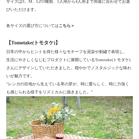
サイズはS、M、Lの3種類、1人用から4人用まで用途に合わせてお選
びいただけます。
各サイズの選び方については
こちら＞
【Tomotake(トモタケ)】
日常の中からヒントを得た様々なモチーフを泥染や刺繍で表現し、
生活にやさしくなじむプロダクトに展開しているTomotake(トモタケ)
さんにデザインしていただきました。穏やかでノスタルジックな味わ
いが魅力です。
“レンガの目地から生えている草の芽が、時に愛らしく、時に力強く
も感じられる様子をリズミカルに描きました。”