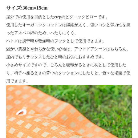
サイズ:30cm×15cm
屋外での使用を目的としたcrepのピクニックピローです。
使用したオーガニックコットンは繊維が太く、強いコシと弾力性を持
ったアスペロ綿のため、へたりにくく、
ハトメは携帯時や乾燥時のフックとして使用できます。
温かい質感とやわらかな使い心地は、アウトドアシーンはもちろん、
屋内でもリラックスしたひと時のお供におすすめです。
小さめサイズですので、ごろんと寝転がるときに枕として使用した
り、椅子へ座るときの背中のクッションにしたりと、色々な場面で使
用できます。