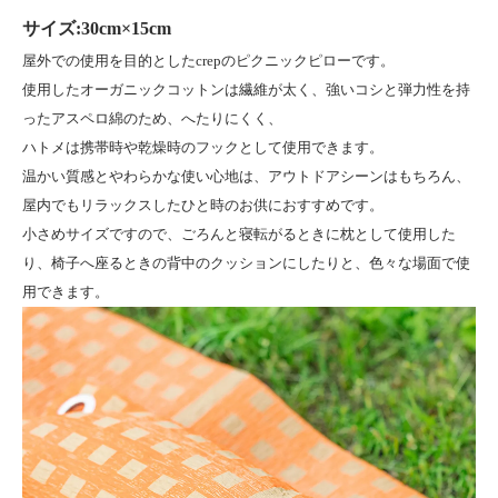
サイズ:30cm×15cm
屋外での使用を目的としたcrepのピクニックピローです。
使用したオーガニックコットンは繊維が太く、強いコシと弾力性を持
ったアスペロ綿のため、へたりにくく、
ハトメは携帯時や乾燥時のフックとして使用できます。
温かい質感とやわらかな使い心地は、アウトドアシーンはもちろん、
屋内でもリラックスしたひと時のお供におすすめです。
小さめサイズですので、ごろんと寝転がるときに枕として使用した
り、椅子へ座るときの背中のクッションにしたりと、色々な場面で使
用できます。