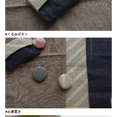
■くるみボタン
■お箸置き