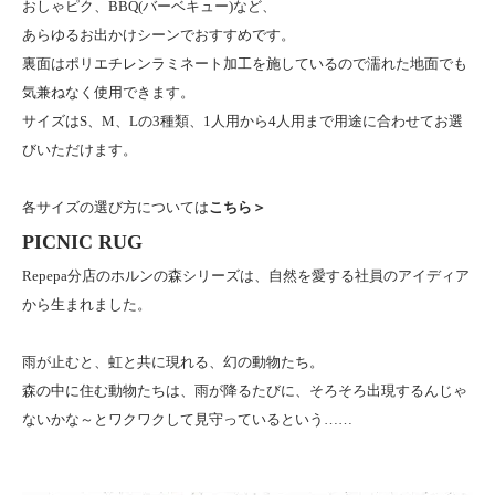
おしゃピク、BBQ(バーベキュー)など、
あらゆるお出かけシーンでおすすめです。
裏面はポリエチレンラミネート加工を施しているので濡れた地面でも
気兼ねなく使用できます。
サイズはS、M、Lの3種類、1人用から4人用まで用途に合わせてお選
びいただけます。
各サイズの選び方については
こちら＞
PICNIC RUG
Repepa分店のホルンの森シリーズは、自然を愛する社員のアイディア
から生まれました。
雨が止むと、虹と共に現れる、幻の動物たち。
森の中に住む動物たちは、雨が降るたびに、そろそろ出現するんじゃ
ないかな～とワクワクして見守っているという……