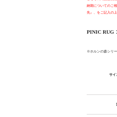
納期についてのご相
先』、をご記入の
PINIC 
※ホルンの森シリ
サイ