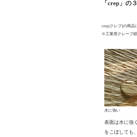
「crep」の
crep(クレプ)
※工業用クレープ紙
水に強い
表面は水に強
をこぼしても