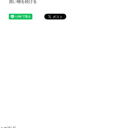
買い物を続ける
、
ュー)など、