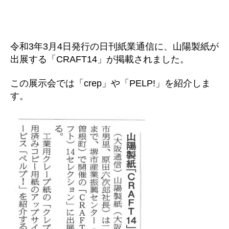
令和
3
年
3
月
4
日発行の日刊紙業通信に、山陽製紙が
出展する「CRAFT14」が掲載されました。
この展示会では「crep」や「PELP!」を紹介しま
す。