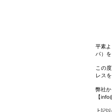
平素よ
パ）を
この度
レスを
弊社か
【inf
上記以