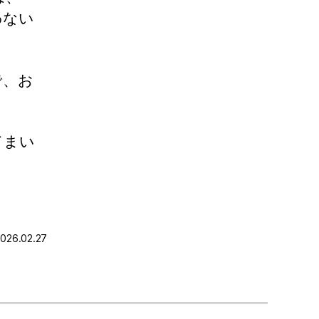
わない
で、お
てまい
26.02.27