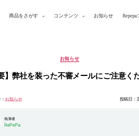
商品をさがす
コンテンツ
お知らせ
Repep
カ
お知らせ
テ
ゴ
要】弊社を装った不審メールにご注意く
リ
ー
ー：
お知らせ
投稿日：20
執筆者
RePePa