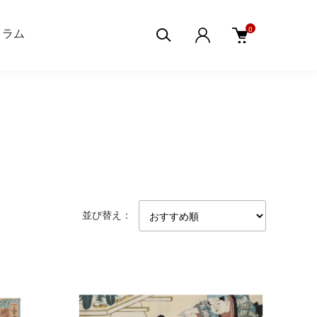
0
aコラム
並び替え：