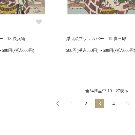
 18.長兵衛
浮世絵ブックカバー 19.喜三郎
〜600円(税込660円)
500円(税込550円)〜600円(税込660円
全
54
商品中
19 - 27
表示
1
2
3
4
5